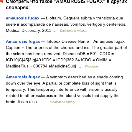
Смотреть что такое "AMAUROSIS FUGAX" в других
словарях:
amaurosis fugax
— f. oftalm. Ceguera súbita y transitoria que
suele ir acompañada de náuseas, vómitos, vértigos y centelleos.
Medical Dictionary. 2011 …
Diccionario médico
Amaurosis fugax
— Infobox Disease Name = Amaurosis fugax
Caption = The arteries of the choroid and iris. The greater part of
the sclera has been removed. DiseasesDB = 501 ICD10 =
ICD10|G|45|3|g|40 ICD9 = ICD9|362.34 ICDO = OMIM =
MedlinePlus = 000784 eMedicineSubj …
Wikipedia
Amaurosis fugax
— A symptom described as a shade coming
down over the eye. A partial or complete loss of sight that is
temporary. This temporary interference with vision is usually
related to atherosclerosis in the blood vessels that supply the
brain. It can also… …
Medical dictionary