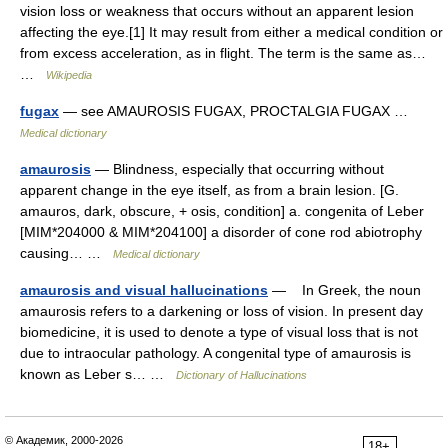
vision loss or weakness that occurs without an apparent lesion
affecting the eye.[1] It may result from either a medical condition or
from excess acceleration, as in flight. The term is the same as…
…
Wikipedia
fugax
— see AMAUROSIS FUGAX, PROCTALGIA FUGAX …
Medical dictionary
amaurosis
— Blindness, especially that occurring without
apparent change in the eye itself, as from a brain lesion. [G.
amauros, dark, obscure, + osis, condition] a. congenita of Leber
[MIM*204000 & MIM*204100] a disorder of cone rod abiotrophy
causing… …
Medical dictionary
amaurosis and visual hallucinations
— In Greek, the noun
amaurosis refers to a darkening or loss of vision. In present day
biomedicine, it is used to denote a type of visual loss that is not
due to intraocular pathology. A congenital type of amaurosis is
known as Leber s… …
Dictionary of Hallucinations
© Академик, 2000-2026
18+