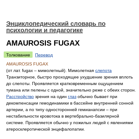
Энциклопедический словарь по
психологии и педагогике
AMAUROSIS FUGAX
Толкование
Перевод
AMAUROSIS FUGAX
(от лат. fugax – мимолетный). Мимолетная
слепота
Транзиторное, быстро проходящее ухудшение зрения вплоть
до слепоты. Проявляется кратковременным ощущением
тумана или пелены с одной, значительно реже с обеих сторон.
Расстройство
зрения на один
глаз
обычно бывает при
декомпенсации гемодинамики в бассейне внутренней сонной
артерии, а по типу односторонней гемианапсии – при
нестабильности кровотока в вертебрально-базилярной
системе. Проявляется обычно у пожилых людей с явлениями
атеросклеротической энцефалопатии.